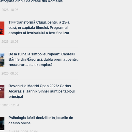
atografe din 52 de orașe din România
, 2026, 10:06
TIFF transformă Clujul, pentru a 25-a
oară, în capitala filmului. Programul
complet al festivalului a fost finalizat
, 2026, 10:06
De la ruină la simbol european: Castelul
Bánffy din Răscruci, dublu premiat pentru
restaurarea sa exemplară
, 2026, 08:06
Reveniri la Madrid Open 2026: Carlos
Alcaraz și Jannik Sinner sunt pe tabloul
principal
7, 2026, 12:04
Psihologia luării deciziilor în jocurile de
casino online
April 16, 2026, 10:04