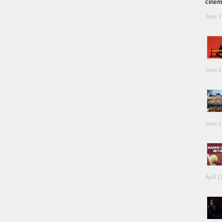
cinem
June 1
June 1
June 1
April 1