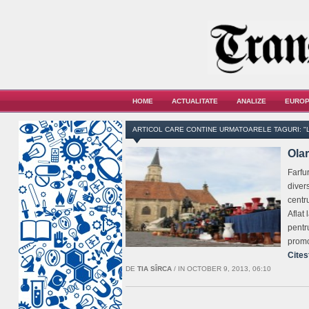
HOME
ACTUALITATE
ANALIZE
EUROP
ARTICOL CARE CONTINE URMATOARELE TAGURI: "
Olar
Farfur
divers
centr
Aflat 
pentr
promo
Cites
DE
TIA SÎRCA
/
IN OCTOBER 9, 2013, 06:10