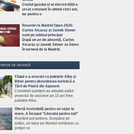
Costul gazului și al electricității a
urcat constant în ultimii cinci ani,
iar pentru o
Reveniri la Madrid Open 2026:
Carlos Alcaraz și Jannik Sinner
sunt pe tabloul principal
După un an de absență, Carlos
Alcaraz și Jannik Sinner se întorc
în turneul de la Madrid.
TINAȚIE DE VACANȚĂ
Clujul s-a asociat cu județele Alba și
Bihor pentru dezvoltarea turistică a
Țării de Piatră din Apuseni
Consilierii județeni au adoptat astăzi
proiectul de asociere pe 10 ani între
județele Alba,
Ofertă irezistibilă pentru un sejur la
mare. A început ”Litoralul pentru toți”
Românii pot petrece, începând de
astăzi, un sejur pe litoralul românesc cu
preţuri ce