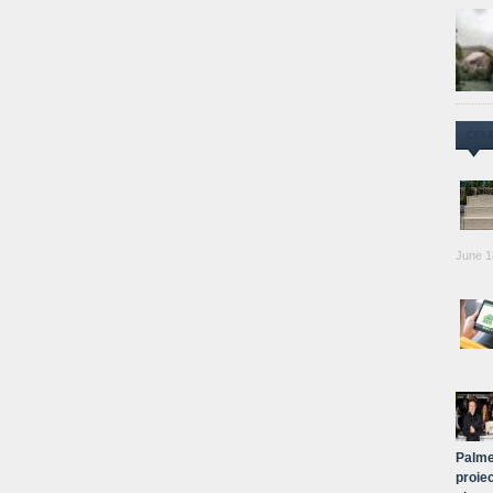
CEL
June 1
Palme
proiec