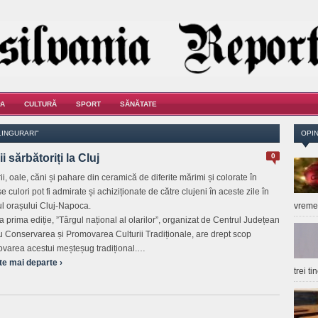
A
CULTURĂ
SPORT
SĂNĂTATE
LINGURARI"
OPIN
ii sărbătoriți la Cluj
0
ii, oale, căni și pahare din ceramică de diferite mărimi și colorate în
e culori pot fi admirate și achiziționate de către clujeni în aceste zile în
ul orașului Cluj-Napoca.
vrem
la prima ediție, ”Târgul național al olarilor”, organizat de Centrul Județean
u Conservarea și Promovarea Culturii Tradiționale, are drept scop
varea acestui meșteșug tradițional.…
te mai departe ›
trei t