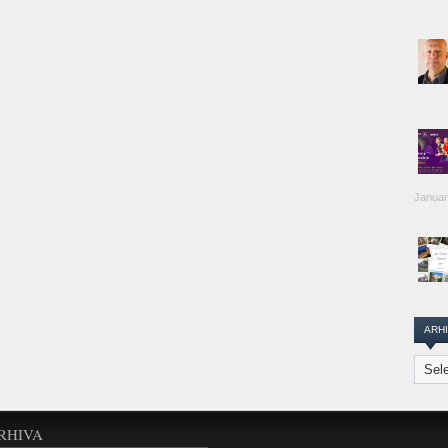
Januar
ARH
Arhiva
Transi
Repor
RHIVA