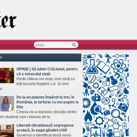
II
OPINIE | Să iubim Crăciunul, pentru
că e miracolul vieţii
Peste câteva ore doar, vom simți cu
toții bucuria Naşterii Lui. Și vine
ea
De la un palaneț împărțit la trei, în
România, la farfuria cu escargots la
Ritz
Cineva mi-a reprodus discuția dintre
ineri studenți care coborau de la
Liberalii oficializează segregarea
şcolară, în siajul gândirii USR
Guvernul a identificat două nevoi