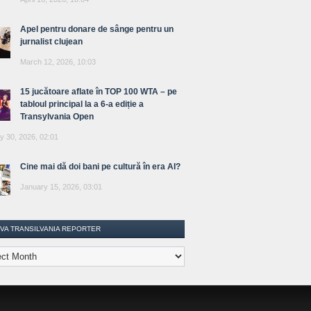
Apel pentru donare de sânge pentru un
jurnalist clujean
March 12, 2026, 10:03
15 jucătoare aflate în TOP 100 WTA – pe
tabloul principal la a 6-a ediție a
Transylvania Open
y 30, 2026, 02:01
Cine mai dă doi bani pe cultură în era AI?
January 15, 2026, 03:01
IVA TRANSILVANIA REPORTER
lvania
ter