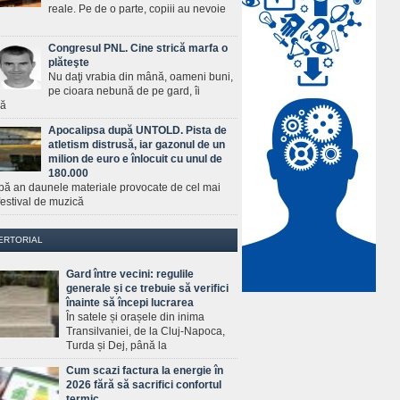
reale. Pe de o parte, copiii au nevoie
Congresul PNL. Cine strică marfa o
plăteşte
Nu daţi vrabia din mână, oameni buni,
pe cioara nebună de pe gard, îi
ră
Apocalipsa după UNTOLD. Pista de
atletism distrusă, iar gazonul de un
milion de euro e înlocuit cu unul de
180.000
pă an daunele materiale provocate de cel mai
estival de muzică
ERTORIAL
Gard între vecini: regulile
generale și ce trebuie să verifici
înainte să începi lucrarea
În satele și orașele din inima
Transilvaniei, de la Cluj-Napoca,
Turda și Dej, până la
Cum scazi factura la energie în
2026 fără să sacrifici confortul
termic