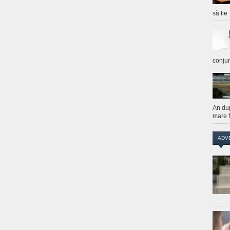
să fie
conju
An du
mare f
ADV