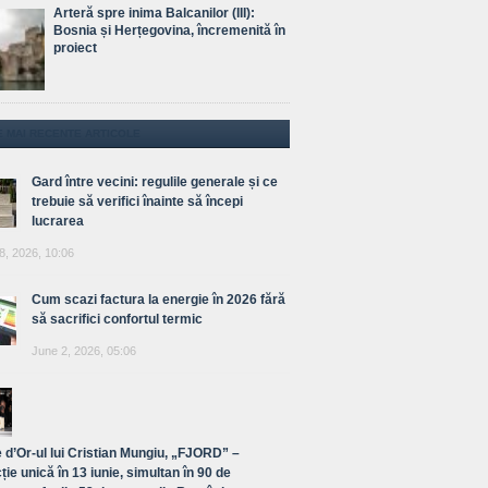
Arteră spre inima Balcanilor (III):
Bosnia și Herțegovina, încremenită în
proiect
E MAI RECENTE ARTICOLE
Gard între vecini: regulile generale și ce
trebuie să verifici înainte să începi
lucrarea
8, 2026, 10:06
Cum scazi factura la energie în 2026 fără
să sacrifici confortul termic
June 2, 2026, 05:06
 d’Or-ul lui Cristian Mungiu, „FJORD” –
ție unică în 13 iunie, simultan în 90 de