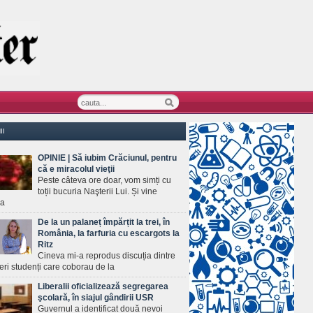
II
OPINIE | Să iubim Crăciunul, pentru
că e miracolul vieţii
Peste câteva ore doar, vom simți cu
toții bucuria Naşterii Lui. Și vine
ea
De la un palaneț împărțit la trei, în
România, la farfuria cu escargots la
Ritz
Cineva mi-a reprodus discuția dintre
ineri studenți care coborau de la
Liberalii oficializează segregarea
şcolară, în siajul gândirii USR
Guvernul a identificat două nevoi