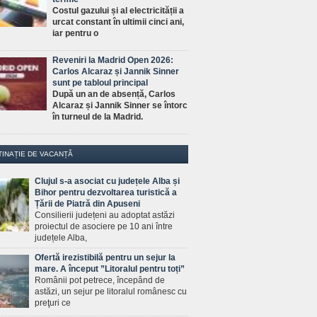
Costul gazului și al electricității a
urcat constant în ultimii cinci ani,
iar pentru o
Reveniri la Madrid Open 2026:
Carlos Alcaraz și Jannik Sinner
sunt pe tabloul principal
După un an de absență, Carlos
Alcaraz și Jannik Sinner se întorc
în turneul de la Madrid.
TINAȚIE DE VACANȚĂ
Clujul s-a asociat cu județele Alba și
Bihor pentru dezvoltarea turistică a
Țării de Piatră din Apuseni
Consilierii județeni au adoptat astăzi
proiectul de asociere pe 10 ani între
județele Alba,
Ofertă irezistibilă pentru un sejur la
mare. A început ”Litoralul pentru toți”
Românii pot petrece, începând de
astăzi, un sejur pe litoralul românesc cu
preţuri ce