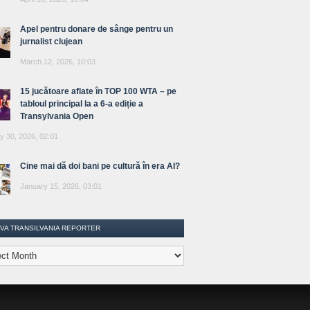
Apel pentru donare de sânge pentru un
jurnalist clujean
March 12, 2026, 10:03
15 jucătoare aflate în TOP 100 WTA – pe
tabloul principal la a 6-a ediție a
Transylvania Open
y 30, 2026, 02:01
Cine mai dă doi bani pe cultură în era AI?
January 15, 2026, 03:01
IVA TRANSILVANIA REPORTER
lvania
ter