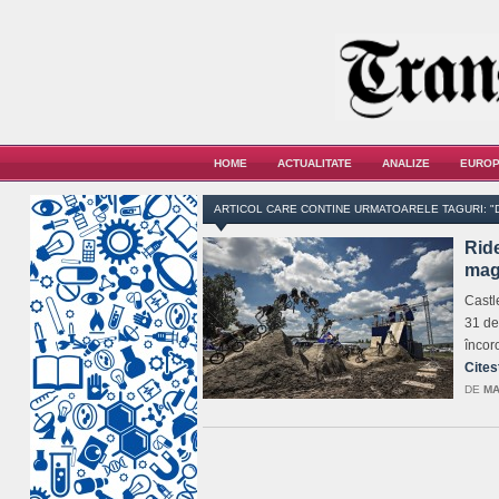
HOME
ACTUALITATE
ANALIZE
EUROP
ARTICOL CARE CONTINE URMATOARELE TAGURI: 
Ride
magh
Castl
31 de 
încor
Cites
DE
MA