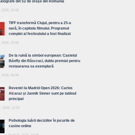
atografe din 52 de orașe din România
, 2026, 10:06
TIFF transformă Clujul, pentru a 25-a
oară, în capitala filmului. Programul
complet al festivalului a fost finalizat
, 2026, 10:06
De la ruină la simbol european: Castelul
Bánffy din Răscruci, dublu premiat pentru
restaurarea sa exemplară
, 2026, 08:06
Reveniri la Madrid Open 2026: Carlos
Alcaraz și Jannik Sinner sunt pe tabloul
principal
7, 2026, 12:04
Psihologia luării deciziilor în jocurile de
casino online
April 16, 2026, 10:04