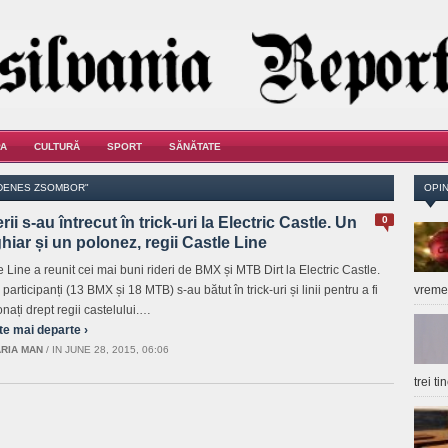
A
CULTURĂ
SPORT
SĂNĂTATE
"DENES ZSOMBOR"
OPIN
rii s-au întrecut în trick-uri la Electric Castle. Un
0
iar și un polonez, regii Castle Line
e Line a reunit cei mai buni rideri de BMX și MTB Dirt la Electric Castle.
participanți (13 BMX și 18 MTB) s-au bătut în trick-uri și linii pentru a fi
vrem
onați drept regii castelului.…
te mai departe ›
RIA MAN
/
IN JUNE 28, 2015, 06:06
trei t