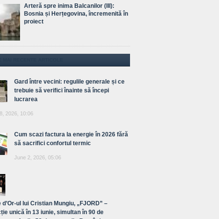
Arteră spre inima Balcanilor (III):
Bosnia și Herțegovina, încremenită în
proiect
E MAI RECENTE ARTICOLE
Gard între vecini: regulile generale și ce
trebuie să verifici înainte să începi
lucrarea
8, 2026, 10:06
Cum scazi factura la energie în 2026 fără
să sacrifici confortul termic
June 2, 2026, 05:06
 d’Or-ul lui Cristian Mungiu, „FJORD” –
ție unică în 13 iunie, simultan în 90 de