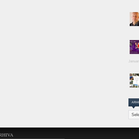
Januar
ARH
Arhiva
Transi
Repor
RHIVA