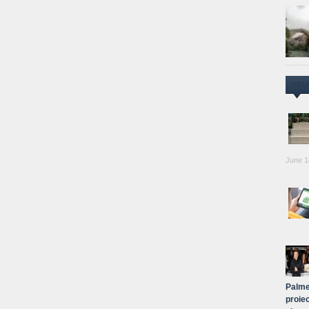
CEL
June 1
Palme
proiec