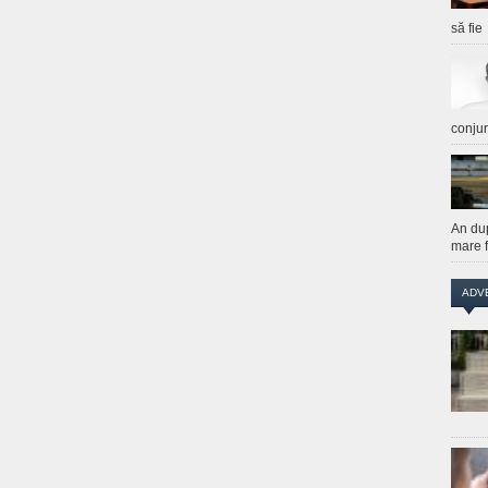
să fie
conju
An du
mare f
ADV