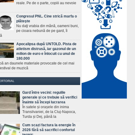
reale. Pe de o parte, copiii au nevoie
Congresul PNL. Cine strică marfa o
plăteşte
Nu daţi vrabia din mână, oameni buni,
pe cioara nebună de pe gard, îi
ră
Apocalipsa după UNTOLD. Pista de
atletism distrusă, iar gazonul de un
milion de euro e înlocuit cu unul de
180.000
pă an daunele materiale provocate de cel mai
estival de muzică
ERTORIAL
Gard între vecini: regulile
generale și ce trebuie să verifici
înainte să începi lucrarea
În satele și orașele din inima
Transilvaniei, de la Cluj-Napoca,
Turda și Dej, până la
Cum scazi factura la energie în
2026 fără să sacrifici confortul
termic