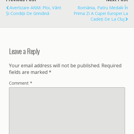
o
Avertizare ANM: Ploi, Vânt
România, Patru Medalii În
k
Și Condiții De Grindină
Prima Zi A Cupei Europei La
Cadeți De La Cluj
Leave a Reply
Your email address will not be published.
Required
fields are marked
*
Comment
*