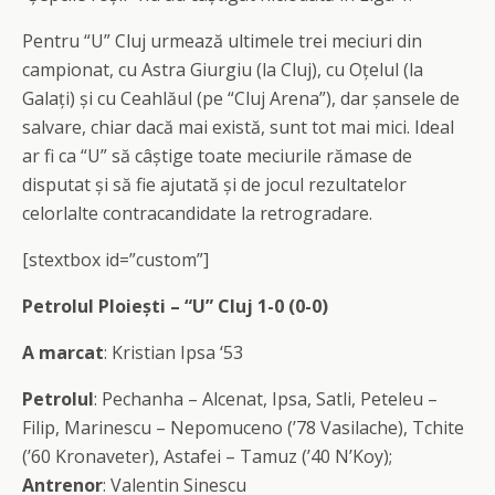
Pentru “U” Cluj urmează ultimele trei meciuri din
campionat, cu Astra Giurgiu (la Cluj), cu Oțelul (la
Galați) și cu Ceahlăul (pe “Cluj Arena”), dar șansele de
salvare, chiar dacă mai există, sunt tot mai mici. Ideal
ar fi ca “U” să câștige toate meciurile rămase de
disputat și să fie ajutată și de jocul rezultatelor
celorlalte contracandidate la retrogradare.
[stextbox id=”custom”]
Petrolul Ploiești – “U” Cluj 1-0 (0-0)
A marcat
: Kristian Ipsa ‘53
Petrolul
: Pechanha – Alcenat, Ipsa, Satli, Peteleu –
Filip, Marinescu – Nepomuceno (’78 Vasilache), Tchite
(’60 Kronaveter), Astafei – Tamuz (’40 N’Koy);
Antrenor
: Valentin Sinescu