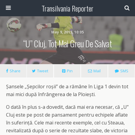
Transilvania Reporter
May 9, 2015, 10:05
“U” Cluj, Tot Mai Greu De Salvat
Share
Tweet
Pin
Mail
SMS
Șansele „Șepcilor roșii” de a rămâne în Liga 1 devin tot
mai mici după înfrângerea de la Ploiești.
O dată în plus s-a dovedit, dacă mai era necesar, că „U”
Cluj este pe post de pansament pentru echipele aflate
în suferință. Cele mai recente exemple, cel cu Steaua,
revitalizată după o serie de rezultate slabe, de victoria