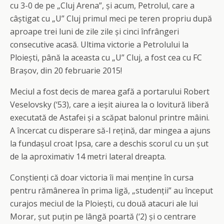
cu 3-0 de pe „Cluj Arena”, și acum, Petrolul, care a
câștigat cu „U” Cluj primul meci pe teren propriu după
aproape trei luni de zile zile și cinci înfrângeri
consecutive acasă. Ultima victorie a Petrolului la
Ploiești, până la aceasta cu „U” Cluj, a fost cea cu FC
Brașov, din 20 februarie 2015!
Meciul a fost decis de marea gafă a portarului Robert
Veselovsky (‘53), care a ieșit aiurea la o lovitură liberă
executată de Astafei și a scăpat balonul printre mâini.
A încercat cu disperare să-l rețină, dar mingea a ajuns
la fundașul croat Ipsa, care a deschis scorul cu un șut
de la aproximativ 14 metri lateral dreapta.
Conștienți că doar victoria îi mai menține în cursa
pentru rămânerea în prima ligă, „studenții” au început
curajos meciul de la Ploiești, cu două atacuri ale lui
Morar, șut puțin pe lângă poartă (‘2) și o centrare