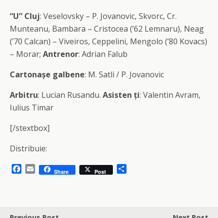
“U” Cluj
: Veselovsky – P. Jovanovic, Skvorc, Cr.
Munteanu, Bambara – Cristocea (’62 Lemnaru), Neag
(’70 Calcan) – Viveiros, Ceppelini, Mengolo (’80 Kovacs)
– Morar;
Antrenor
: Adrian Falub
Cartonașe galbene
: M. Satli / P. Jovanovic
Arbitru
: Lucian Rusandu.
Asisten
ți
: Valentin Avram,
Iulius Timar
[/stextbox]
Distribuie:
F
E
S
Share
Post
a
m
h
c
a
a
e
i
r
b
l
e
o
Previous Post
Next Post