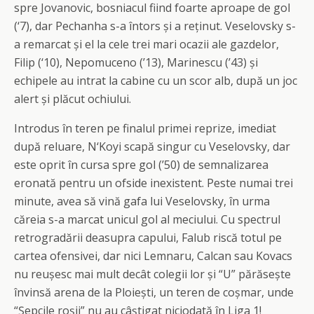
spre Jovanovic, bosniacul fiind foarte aproape de gol
(‘7), dar Pechanha s-a întors și a reținut. Veselovsky s-
a remarcat și el la cele trei mari ocazii ale gazdelor,
Filip (‘10), Nepomuceno (’13), Marinescu (’43) și
echipele au intrat la cabine cu un scor alb, după un joc
alert și plăcut ochiului.
Introdus în teren pe finalul primei reprize, imediat
după reluare, N‘Koyi scapă singur cu Veselovsky, dar
este oprit în cursa spre gol (’50) de semnalizarea
eronată pentru un ofside inexistent. Peste numai trei
minute, avea să vină gafa lui Veselovsky, în urma
căreia s-a marcat unicul gol al meciului. Cu spectrul
retrogradării deasupra capului, Falub riscă totul pe
cartea ofensivei, dar nici Lemnaru, Calcan sau Kovacs
nu reușesc mai mult decât colegii lor și “U” părăsește
învinsă arena de la Ploiești, un teren de coșmar, unde
“Șepcile roșii” nu au câștigat niciodată în Liga 1!