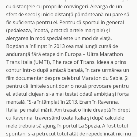
cu distanţele cu propriile convingeri. Aleargă de un
sfert de secol şi nicio distanţă pământeană nu pare să
fie suficientă pentru el. Pentru că sportul în general
(pedalează, înoată, practică artele marțiale) şi
alergarea în mod special este un mod de viaţă,
Bogdan a înfiinţat în 2013 cea mai lungă cursă de
anduranţă fără etape din Europa – Ultra Marathon
Trans Italia (UMTI), The race of Titans. Ideea a prins
contur într-o după amiază banală, în care urmărea un
film documentar despre celebrul Maraton du Sable. Și
pentru că limitele sunt doar o nouă provocare pentru
el, atletul clujean și-a mai testat odată ambiția și forța
mentală. ”S-a întâmplat în 2013. Eram în Ravenna,
Italia, pe malul mării. Am trasat o linie dreaptă în drept
cu Ravenna, traversând toata Italia şi după calculele
mele trebuia să ajung în portul La Spezia. A fost totul
spontan, s-a petrecut totul atât de repede încât nici nu