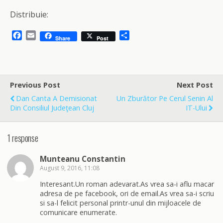
Distribuie:
F
E
S
Share
Post
a
m
h
c
a
a
e
i
r
b
l
e
o
Previous Post
Next Post
o
Dan Canta A Demisionat
Un Zburător Pe Cerul Senin Al
k
Din Consiliul Judeţean Cluj
IT-Ului
1 response
Munteanu Constantin
August 9, 2016, 11:08
Interesant.Un roman adevarat.As vrea sa-i aflu macar
adresa de pe facebook, ori de email.As vrea sa-i scriu
si sa-l felicit personal printr-unul din mijloacele de
comunicare enumerate.