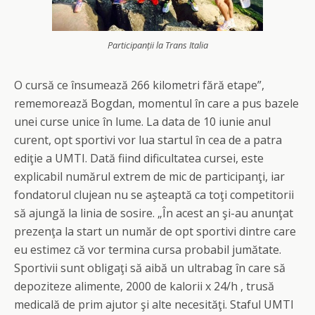
Participanții la Trans Italia
O cursă ce însumează 266 kilometri fără etape”,
rememorează Bogdan, momentul în care a pus bazele
unei curse unice în lume. La data de 10 iunie anul
curent, opt sportivi vor lua startul în cea de a patra
ediţie a UMTI. Dată fiind dificultatea cursei, este
explicabil numărul extrem de mic de participanţi, iar
fondatorul clujean nu se aşteaptă ca toţi competitorii
să ajungă la linia de sosire. „În acest an şi-au anunţat
prezenţa la start un număr de opt sportivi dintre care
eu estimez că vor termina cursa probabil jumătate.
Sportivii sunt obligaţi să aibă un ultrabag în care să
depoziteze alimente, 2000 de kalorii x 24/h , trusă
medicală de prim ajutor şi alte necesităţi. Staful UMTI