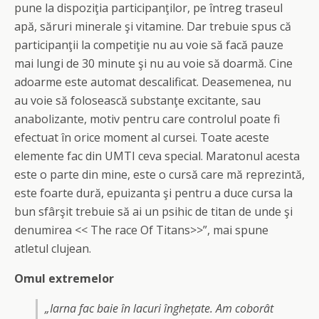
pune la dispoziţia participanţilor, pe întreg traseul
apă, săruri minerale şi vitamine. Dar trebuie spus că
participanţii la competiţie nu au voie să facă pauze
mai lungi de 30 minute şi nu au voie să doarmă. Cine
adoarme este automat descalificat. Deasemenea, nu
au voie să folosească substanţe excitante, sau
anabolizante, motiv pentru care controlul poate fi
efectuat în orice moment al cursei. Toate aceste
elemente fac din UMTI ceva special. Maratonul acesta
este o parte din mine, este o cursă care mă reprezintă,
este foarte dură, epuizanta şi pentru a duce cursa la
bun sfârşit trebuie să ai un psihic de titan de unde şi
denumirea << The race Of Titans>>”, mai spune
atletul clujean.
Omul extremelor
„Iarna fac baie în lacuri înghețate. Am coborât