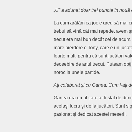
„U” a adunat doar trei puncte în nouă 
La cum arătăm ca joc e greu să mai cre
trebui să vină cât mai repede, avem 
trecut era mai bun decât cel de acum.
mare pierdere e Tony, care e un jucător
foarte mult, pentru că sunt jucători va
deosebire de anul trecut. Puteam obţ
noroc la unele partide.
Aţi colaborat şi cu Ganea. Cum l-aţi d
Ganea era omul care ar fi stat de dimi
acelaşi lucru şi de la jucători. Sunt s
pasionat şi dedicat acestei meserii.