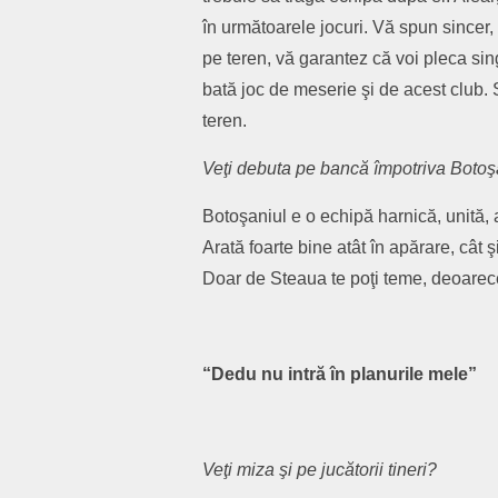
în următoarele jocuri. Vă spun sincer
pe teren, vă garantez că voi pleca sin
bată joc de meserie şi de acest club. S
teren.
Veţi debuta pe bancă împotriva Botoşan
Botoşaniul e o echipă harnică, unită, a
Arată foarte bine atât în apărare, cât 
Doar de Steaua te poţi teme, deoarece
“Dedu nu intră în planurile mele”
Veţi miza şi pe jucătorii tineri?