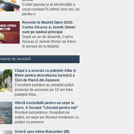
Costul gazului și al electricității a
urcat constant în ultimii cinci ani, iar
pentru o
Reveniri la Madrid Open 2026:
Carlos Alcaraz și Jannik Sinner
sunt pe tabloul principal
După un an de absență, Carlos
Alcaraz și Jannik Sinner se întorc
în turneul de la Madrid.
TINAȚIE DE VACANȚĂ
Clujul s-a asociat cu județele Alba și
Bihor pentru dezvoltarea turistică a
Țării de Piatră din Apuseni
Consilierii județeni au adoptat astăzi
proiectul de asociere pe 10 ani între
județele Alba,
Ofertă irezistibilă pentru un sejur la
mare. A început ”Litoralul pentru toți”
Românii pot petrece, începând de
astăzi, un sejur pe litoralul românesc cu
preţuri ce pornesc
Arteră spre inima Balcanilor (III):