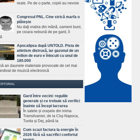
reale. Pe de o parte, copiii au nevoie
Congresul PNL. Cine strică marfa o
plăteşte
Nu daţi vrabia din mână, oameni buni,
pe cioara nebună de pe gard, îi
ră
Apocalipsa după UNTOLD. Pista de
atletism distrusă, iar gazonul de un
milion de euro e înlocuit cu unul de
180.000
pă an daunele materiale provocate de cel mai
estival de muzică electronică
ERTORIAL
Gard între vecini: regulile
generale și ce trebuie să verifici
înainte să începi lucrarea
În satele și orașele din inima
Transilvaniei, de la Cluj-Napoca,
Turda și Dej, până la
Cum scazi factura la energie în
2026 fără să sacrifici confortul
termic