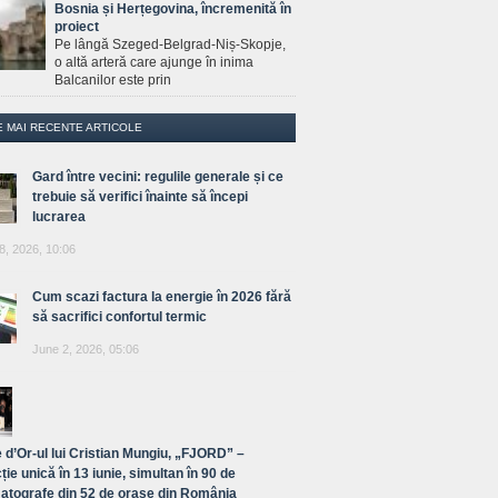
Bosnia și Herțegovina, încremenită în
proiect
Pe lângă Szeged-Belgrad-Niș-Skopje,
o altă arteră care ajunge în inima
Balcanilor este prin
E MAI RECENTE ARTICOLE
Gard între vecini: regulile generale și ce
trebuie să verifici înainte să începi
lucrarea
8, 2026, 10:06
Cum scazi factura la energie în 2026 fără
să sacrifici confortul termic
June 2, 2026, 05:06
 d’Or-ul lui Cristian Mungiu, „FJORD” –
ție unică în 13 iunie, simultan în 90 de
atografe din 52 de orașe din România