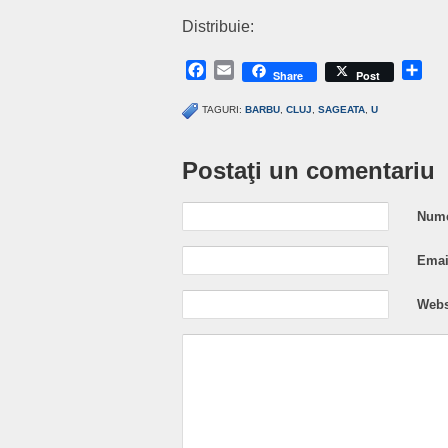
Distribuie:
Facebook
Email
Sh
Share
Post
TAGURI:
BARBU
,
CLUJ
,
SAGEATA
,
U
Postaţi un comentariu
Nume
Email
Webs