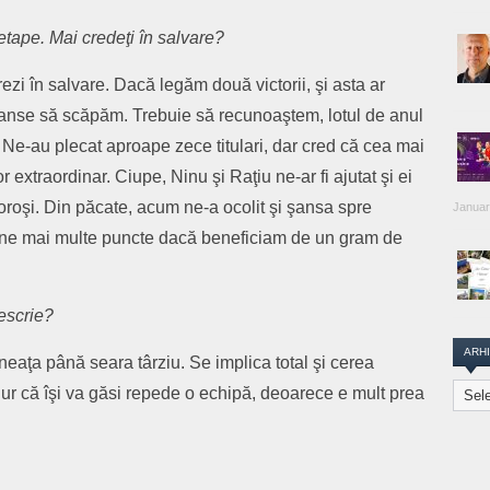
etape. Mai credeţi în salvare?
zi în salvare. Dacă legăm două victorii, şi asta ar
şanse să scăpăm. Trebuie să recunoaştem, lotul de anul
 Ne-au plecat aproape zece titulari, dar cred că cea mai
 extraordinar. Ciupe, Ninu şi Raţiu ne-ar fi ajutat şi ei
loroşi. Din păcate, acum ne-a ocolit şi şansa spre
Januar
ine mai multe puncte dacă beneficiam de un gram de
escrie?
ARH
neaţa până seara târziu. Se implica total şi cerea
Arhiva
igur că îşi va găsi repede o echipă, deoarece e mult prea
Transi
Repor