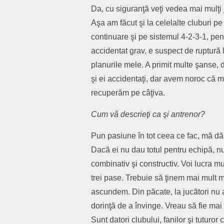
Da, cu siguranţă veţi vedea mai mulţi ju
Aşa am făcut şi la celelalte cluburi p
continuare şi pe sistemul 4-2-3-1, pen
accidentat grav, e suspect de ruptură l
planurile mele. A primit multe şanse, 
şi ei accidentaţi, dar avem noroc că m
recuperăm pe câţiva.
Cum vă descrieţi ca şi antrenor?
Pun pasiune în tot ceea ce fac, mă dăr
Dacă ei nu dau totul pentru echipă, nu
combinativ şi constructiv. Voi lucra 
trei pase. Trebuie să ţinem mai mult 
ascundem. Din păcate, la jucători nu a
dorinţă de a învinge. Vreau să fie mai
Sunt datori clubului, fanilor şi tuturor c