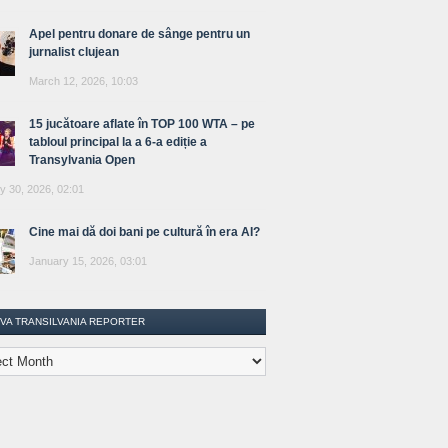
Apel pentru donare de sânge pentru un
jurnalist clujean
March 12, 2026, 10:03
15 jucătoare aflate în TOP 100 WTA – pe
tabloul principal la a 6-a ediție a
Transylvania Open
y 30, 2026, 02:01
Cine mai dă doi bani pe cultură în era AI?
January 15, 2026, 03:01
IVA TRANSILVANIA REPORTER
lvania
ter