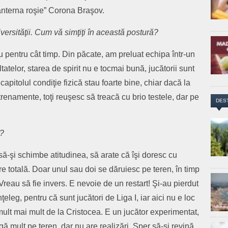
lanterna roşie” Corona Braşov.
versităţii. Cum vă simţiţi în această postură?
 pentru cât timp. Din păcate, am preluat echipa într-un
atelor, starea de spirit nu e tocmai bună, jucătorii sunt
pitolul condiţie fizică stau foarte bine, chiar dacă la
renamente, toţi reuşesc să treacă cu brio testele, dar pe
DES
a?
 să-şi schimbe atitudinea, să arate că îşi doresc cu
 totală. Doar unul sau doi se dăruiesc pe teren, în timp
Vreau să fie invers. E nevoie de un restart! Şi-au pierdut
eleg, pentru că sunt jucători de Liga I, iar aici nu e loc
lt mai mult de la Cristocea. E un jucător experimentat,
ă mult pe teren, dar nu are realizări. Sper să-şi revină