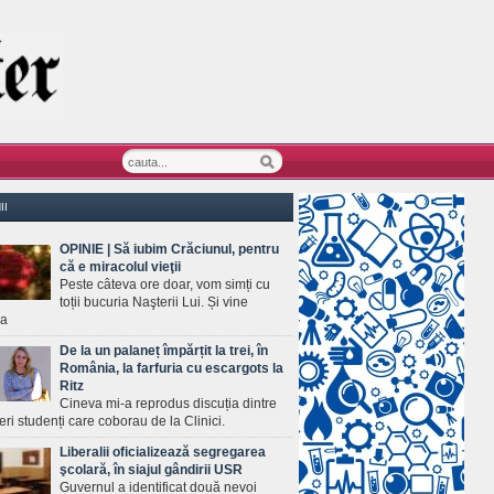
II
OPINIE | Să iubim Crăciunul, pentru
că e miracolul vieţii
Peste câteva ore doar, vom simți cu
toții bucuria Naşterii Lui. Și vine
ea
De la un palaneț împărțit la trei, în
România, la farfuria cu escargots la
Ritz
Cineva mi-a reprodus discuția dintre
ineri studenți care coborau de la Clinici.
Liberalii oficializează segregarea
şcolară, în siajul gândirii USR
Guvernul a identificat două nevoi