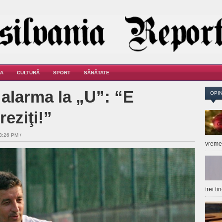
A
CULTURĂ
SPORT
SĂNĂTATE
alarma la „U”: “E
OPIN
eziţi!”
3:26 PM /
vrem
trei t