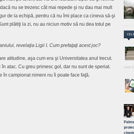
, dacă nu se trezesc cât mai repede şi nu dau mai mult
gur de la echipă, pentru că nu îmi place ca cineva să-şi
unt plătiţi la zi, nu au niciun motiv să nu dea totul pe
CEL
iului, revelaţia Ligii I. Cum prefaţaţi acest joc?
re atitudine, aşa cum era şi Universitatea anul trecut.
şi în atac. Cu greu primesc gol, dar nu sunt de speriat.
June 1
 în campionat nimeni nu îi poate face faţă.
Palme
proiec
cinem