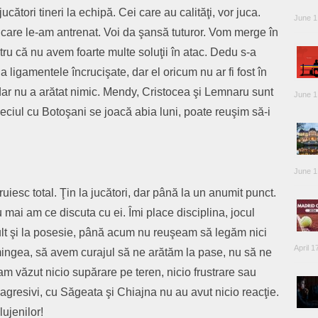
cători tineri la echipă. Cei care au calităţi, vor juca.
June 1
e care le-am antrenat. Voi da şansă tuturor. Vom merge în
tru că nu avem foarte multe soluţii în atac. Dedu s-a
a ligamentele încrucişate, dar el oricum nu ar fi fost în
dar nu a arătat nimic. Mendy, Cristocea şi Lemnaru sunt
June 1
eciul cu Botoşani se joacă abia luni, poate reuşim să-i
June 1
uiesc total. Ţin la jucători, dar până la un anumit punct.
 mai am ce discuta cu ei. Îmi place disciplina, jocul
mult şi la posesie, până acum nu reuşeam să legăm nici
April 1
mingea, să avem curajul să ne arătăm la pase, nu să ne
m văzut nicio supărare pe teren, nicio frustrare sau
 agresivi, cu Săgeata şi Chiajna nu au avut nicio reacţie.
lujenilor!