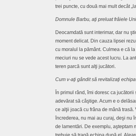
trei puncte, cu două mai mult decât „
Domnule Barbu, aţi preluat frâiele Uni
Deocamdată sunt interimar, dar nu ştiu
moment delicat. Din cauza lipsei rezult
cu moralul la pământ. Culmea e că la ca
meciuri nu se vede acest lucru. La ant
teren parcă sunt alţi jucători.
Cum v-aţi gândit să revitalizaţi echip
În primul rând, îmi doresc ca jucătorii
adevărat să câştige. Acum e o delăsare
ce alţii joacă cu frâna de mână trasă. 
încrederea, nu mai au curaj, deşi nu înţ
de lamentări. De exemplu, aşteptam mu
trebuie să tragă echipa după el. Alearg