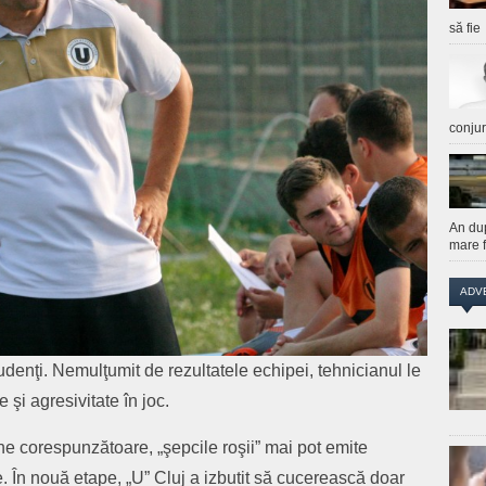
să fie
conju
An du
mare f
ADV
udenţi. Nemulţumit de rezultatele echipei, tehnicianul le
 şi agresivitate în joc.
ne corespunzătoare, „şepcile roşii” mai pot emite
e. În nouă etape, „U” Cluj a izbutit să cucerească doar