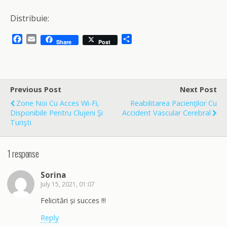
Distribuie:
F
E
S
Share
Post
a
m
h
c
a
a
e
i
r
b
l
e
o
Previous Post
Next Post
o
Zone Noi Cu Acces Wi-Fi,
Reabilitarea Pacienţilor Cu
k
Disponibile Pentru Clujeni Şi
Accident Vascular Cerebral
Turişti
1 response
Sorina
July 15, 2021, 01:07
Felicitări și succes !!!
Reply