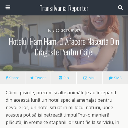
Transilvania Reporter
July 20, 2017, 01:07
Hotelul Ham Ham, O Afacere Născută Din
Dragoste Pentru Căței
Share
Tweet
Pin
Mail
SMS
Câinii, pisicile, precum și alte animăluțe au începând
din această lună un hotel special amenajat pentru
nevoile lor, un hotel situat în mijlocul naturii, unde
acestea pot să își petreacă timpul într-o manieră
plăcută, în vreme ce stăpânii lor sunt fie la serviciu, în