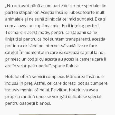
„Nu am avut până acum parte de cerințe speciale din
partea stăpânilor. Aceștia însă își iubesc foarte mult
animalele și ne sună zilnic cât cei mici sunt aici. E ca și
cum ai avea un copil mai mic. Eu îi înțeleg perfect.
Tocmai din acest motiv, pentru ca stăpânii să fie
liniștiți și pentru că noi suntem transparenți, aceștia
pot intra oricând pe internet să vadă live ce face
cățelul. În momentul în care își cazează cățelul la noi,
primesc un cod și cu acesta au acces la camera care îi
are în vizor patrupedul”, spune Raluca.
Hotelul oferă servicii complexe. Mâncarea însă nu e
inclusă în preț. Astfel, cei care doresc, pot să cumpere
inclusiv meniul câinelui. Pe viitor, hotelul va avea
propria cantină unde se vor găti delicatese special
pentru oaspeții blănoși.