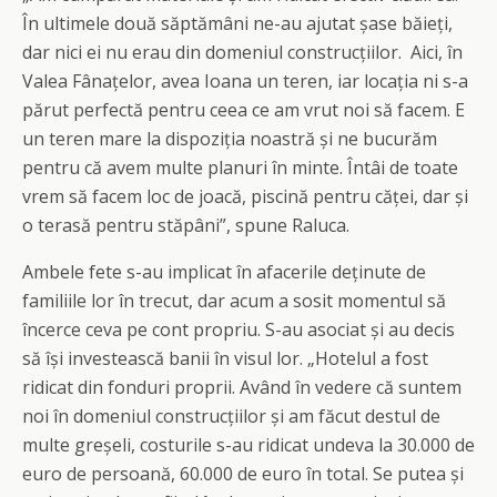
În ultimele două săptămâni ne-au ajutat șase băieți,
dar nici ei nu erau din domeniul construcțiilor. Aici, în
Valea Fânațelor, avea Ioana un teren, iar locația ni s-a
părut perfectă pentru ceea ce am vrut noi să facem. E
un teren mare la dispoziția noastră și ne bucurăm
pentru că avem multe planuri în minte. Întâi de toate
vrem să facem loc de joacă, piscină pentru căței, dar și
o terasă pentru stăpâni”, spune Raluca.
Ambele fete s-au implicat în afacerile deținute de
familiile lor în trecut, dar acum a sosit momentul să
încerce ceva pe cont propriu. S-au asociat și au decis
să își investească banii în visul lor. „Hotelul a fost
ridicat din fonduri proprii. Având în vedere că suntem
noi în domeniul construcțiilor și am făcut destul de
multe greșeli, costurile s-au ridicat undeva la 30.000 de
euro de persoană, 60.000 de euro în total. Se putea și