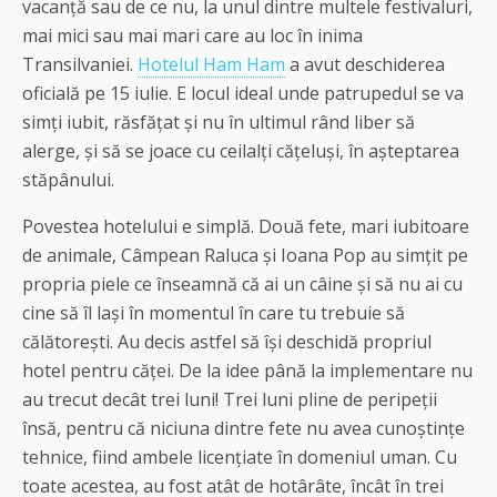
vacanță sau de ce nu, la unul dintre multele festivaluri,
mai mici sau mai mari care au loc în inima
Transilvaniei.
Hotelul Ham Ham
a avut deschiderea
oficială pe 15 iulie. E locul ideal unde patrupedul se va
simți iubit, răsfățat și nu în ultimul rând liber să
alerge, și să se joace cu ceilalți cățeluși, în așteptarea
stăpânului.
Povestea hotelului e simplă. Două fete, mari iubitoare
de animale, Câmpean Raluca și Ioana Pop au simțit pe
propria piele ce înseamnă că ai un câine și să nu ai cu
cine să îl lași în momentul în care tu trebuie să
călătorești. Au decis astfel să își deschidă propriul
hotel pentru căței. De la idee până la implementare nu
au trecut decât trei luni! Trei luni pline de peripeții
însă, pentru că niciuna dintre fete nu avea cunoștințe
tehnice, fiind ambele licențiate în domeniul uman. Cu
toate acestea, au fost atât de hotârâte, încât în trei