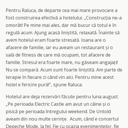
Pentru Raluca, de departe cea mai mare provocare a
fost construirea efectivă a hotelului. „Construcția ne-a
omorât! Pe mine mai ales, dar mă bucur că totul e în
regulă acum. Ajung acasă liniștită, relaxată. Înainte să
avem hotelul eram foarte stresată. Ioana are o
afacere de familie, iar eu aveam un restaurant și o
sală de fitness de care mă ocupam, tot afacere de
familie. Stresul era foarte mare, nu găseam angajați!
Nu se compară. Acum sunt foarte liniștită. Am parte de
terapie în fiecare zi când vin aici. Pentru mine acest
hotel e fericire pură!”, spune Raluca.
Hotelul are deja rezervări făcute pentru luna august.
„Pe perioada Electric Castle am avut un câine și o
pisică pe perioada întregului weekend. De Untold
aveam din nou multe cerințe. Acum, când e concertul
Depeche Mode, la fel. Fie cu ocazia evenimentelor, fie