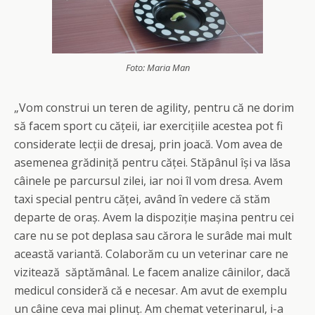
Foto: Maria Man
„Vom construi un teren de agility, pentru că ne dorim
să facem sport cu cățeii, iar exercițiile acestea pot fi
considerate lecții de dresaj, prin joacă. Vom avea de
asemenea grădiniță pentru căței. Stăpânul își va lăsa
câinele pe parcursul zilei, iar noi îl vom dresa. Avem
taxi special pentru căței, având în vedere că stăm
departe de oraș. Avem la dispoziție mașina pentru cei
care nu se pot deplasa sau cărora le surâde mai mult
această variantă. Colaborăm cu un veterinar care ne
vizitează săptămânal. Le facem analize câinilor, dacă
medicul consideră că e necesar. Am avut de exemplu
un câine ceva mai plinuț. Am chemat veterinarul, i-a