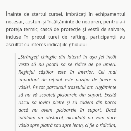
Înainte de startul cursei, îmbrăcați în echipamentul
necesar, costum și încălțăminte de neopren, pentru a-i
proteja termic, cască de protecție și vestă de salvare,
incluse în prețul turei de rafting, participanții au
ascultat cu interes indicațiile ghidului.
„Strângeți chingile din lateral în așa fel încât
vesta să nu poată să se ridice de pe umeri.
Reglajul căștilor este în interior. Cel mai
important de reținut este poziția de ținere a
vâslei. Pe tot parcursul traseului am rugăminte
să nu vă scoateți picioarele din suport. Există
riscul să lovim pietre și să cădem din barcă
dacă nu avem picioarele în suport. Dacă
întâlnim un obstacol, niciodată nu vom duce
vâsla spre piatră sau spre lemn, ci fie o ridicăm,