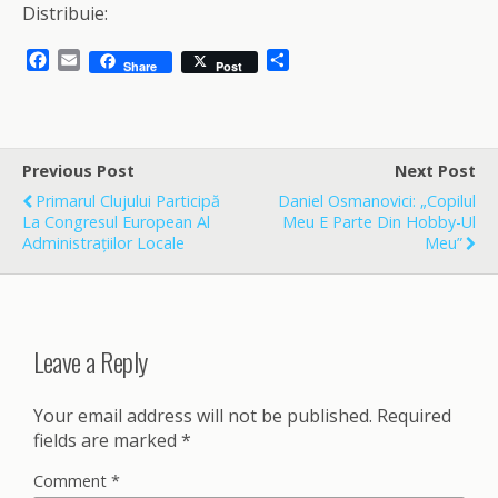
Distribuie:
F
E
S
Share
Post
a
m
h
c
a
a
e
i
r
b
l
e
o
Previous Post
Next Post
o
Primarul Clujului Participă
Daniel Osmanovici: „Copilul
k
La Congresul European Al
Meu E Parte Din Hobby-Ul
Administrațiilor Locale
Meu”
Leave a Reply
Your email address will not be published.
Required
fields are marked
*
Comment
*