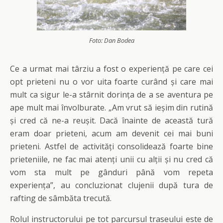
Foto: Dan Bodea
Ce a urmat mai târziu a fost o experiență pe care cei
opt prieteni nu o vor uita foarte curând și care mai
mult ca sigur le-a stârnit dorința de a se aventura pe
ape mult mai învolburate. „Am vrut să ieșim din rutină
și cred că ne-a reușit. Dacă înainte de această tură
eram doar prieteni, acum am devenit cei mai buni
prieteni. Astfel de activități consolidează foarte bine
prieteniile, ne fac mai atenți unii cu alții și nu cred că
vom sta mult pe gânduri până vom repeta
experiența”, au concluzionat clujenii după tura de
rafting de sâmbăta trecută.
Rolul instructorului pe tot parcursul traseului este de