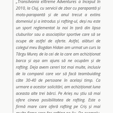
„Transilvania eXtreme Adventures a început în
2010, la Cluj, cu servicii de zbor cu parapantă și
moto-parapantă și de anul trecut a extins
domeniul și a introdus și rafting-ul, deși nu este
un sport reglementat la noi în țară din lipsa
cluburilor sau a asociațiilor sportive care să se
ocupe de astfel de oferte. Astfel, alături de
colegul meu Bogdan Hidan am urmat un curs la
Târgu Mureș de la cei de la care am achiziționat
barca și așa am ajuns să ne ocupăm și de
rafting. Deja avem cereri tot mai multe, inclusiv
de la companii care vor să facă teambuiding
câte 30-40 de persoane în același timp. Ca
urmare a acestor solicitări, am achiziționat luna
aceasta alte trei bărci. Pe Arieș nu știu să mai
ofere cineva posibilitatea de rafting. Este o
firmă mare care oferă rafting pe Criș și mai