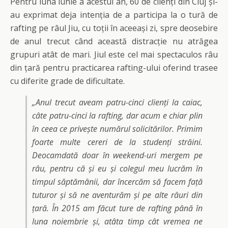
Pentru luna iunie a acestui an, 60 de clienți din Cluj și-
au exprimat deja intenția de a participa la o tură de
rafting pe râul Jiu, cu toții în aceeași zi, spre deosebire
de anul trecut când această distracție nu atrăgea
grupuri atât de mari. Jiul este cel mai spectaculos râu
din țară pentru practicarea rafting-ului oferind trasee
cu diferite grade de dificultate.
„Anul trecut aveam patru-cinci clienți la caiac,
câte patru-cinci la rafting, dar acum e chiar plin
în ceea ce privește numărul solicitărilor. Primim
foarte multe cereri de la studenți străini.
Deocamdată doar în weekend-uri mergem pe
râu, pentru că și eu și colegul meu lucrăm în
timpul săptămânii, dar încercăm să facem față
tuturor și să ne aventurăm și pe alte râuri din
țară. În 2015 am făcut ture de rafting până în
luna noiembrie și, atâta timp cât vremea ne