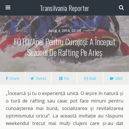
Transilvania Reporter
April 4, 2016, 02:04
FOTO/Apel Pentru Curajoși: A Început
Sezonul De Rafting Pe Arieș
Share
Tweet
Pin
Mail
SMS
„Încearcă și tu o experiență unică. O ieșire în natură și
o tură de rafting sau caiac pot face minuni pentru
cunoașterea mai bună, socializarea și revitalizarea
optimismului oricui”. La această invitație au răspuns
weekendul trecut mai mulți clujeni care și-au dat