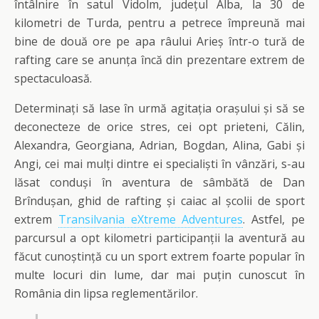
întâlnire în satul Vidolm, județul Alba, la 30 de
kilometri de Turda, pentru a petrece împreună mai
bine de două ore pe apa râului Arieș într-o tură de
rafting care se anunța încă din prezentare extrem de
spectaculoasă.
Determinați să lase în urmă agitația orașului și să se
deconecteze de orice stres, cei opt prieteni, Călin,
Alexandra, Georgiana, Adrian, Bogdan, Alina, Gabi și
Angi, cei mai mulți dintre ei specialiști în vânzări, s-au
lăsat conduși în aventura de sâmbătă de Dan
Brîndușan, ghid de rafting și caiac al școlii de sport
extrem
Transilvania eXtreme Adventures
. Astfel, pe
parcursul a opt kilometri participanții la aventură au
făcut cunoștință cu un sport extrem foarte popular în
multe locuri din lume, dar mai puțin cunoscut în
România din lipsa reglementărilor.