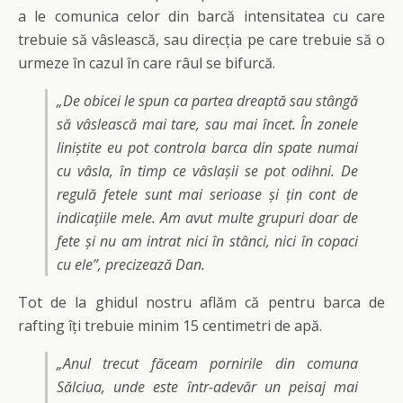
a le comunica celor din barcă intensitatea cu care
trebuie să vâslească, sau direcția pe care trebuie să o
urmeze în cazul în care râul se bifurcă.
„De obicei le spun ca partea dreaptă sau stângă
să vâslească mai tare, sau mai încet. În zonele
liniștite eu pot controla barca din spate numai
cu vâsla, în timp ce vâslașii se pot odihni. De
regulă fetele sunt mai serioase și țin cont de
indicațiile mele. Am avut multe grupuri doar de
fete și nu am intrat nici în stânci, nici în copaci
cu ele”
, precizează Dan.
Tot de la ghidul nostru aflăm că pentru barca de
rafting îți trebuie minim 15 centimetri de apă.
„Anul trecut făceam pornirile din comuna
Sălciua, unde este într-adevăr un peisaj mai