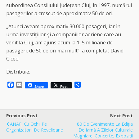
subordinea Consiliului Judeţean Cluj, în 1997, numărul
pasagerilor a crescut de aproximativ 50 de ori.
„Atunci aveam aproximativ 30.000 pasageri, iar în
urma investiţiilor şi a companiilor aeriene care au
venit la Cluj, am ajuns acum la 1, 5 milioane de
pasageri, de 50 de ori mai mult”, a completat David
Ciceo.
Distribuie:
F
E
S
Share
Post
a
m
h
c
a
a
e
i
r
b
l
e
o
Previous Post
Next Post
o
ANAF, Cu Ochii Pe
80 De Evenimente La Ediția
k
Organizatorii De Revelioane
De Iarnă A Zilelor Culturale
Maghiare: Concerte, Expoziții