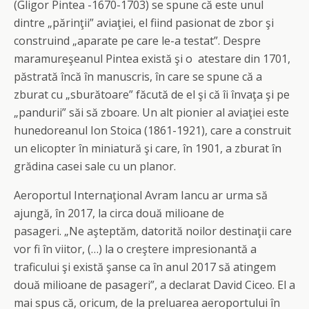
(Gligor Pintea -1670-1703) se spune că este unul
dintre „părinţii” aviaţiei, el fiind pasionat de zbor şi
construind „aparate pe care le-a testat”. Despre
maramureşeanul Pintea există şi o atestare din 1701,
păstrată încă în manuscris, în care se spune că a
zburat cu „sburătoare” făcută de el şi că îi învaţa şi pe
„pandurii” săi să zboare. Un alt pionier al aviaţiei este
hunedoreanul Ion Stoica (1861-1921), care a construit
un elicopter în miniatură şi care, în 1901, a zburat în
grădina casei sale cu un planor.
Aeroportul Internaţional Avram Iancu ar urma să
ajungă, în 2017, la circa două milioane de
pasageri. „Ne aşteptăm, datorită noilor destinaţii care
vor fi în viitor, (…) la o creştere impresionantă a
traficului şi există şanse ca în anul 2017 să atingem
două milioane de pasageri”, a declarat David Ciceo. El a
mai spus că, oricum, de la preluarea aeroportului în