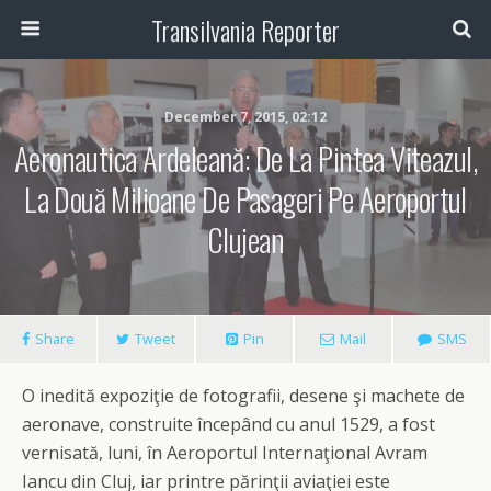
Transilvania Reporter
December 7, 2015, 02:12
Aeronautica Ardeleană: De La Pintea Viteazul,
La Două Milioane De Pasageri Pe Aeroportul
Clujean
Share
Tweet
Pin
Mail
SMS
O inedită expoziţie de fotografii, desene şi machete de
aeronave, construite începând cu anul 1529, a fost
vernisată, luni, în Aeroportul Internaţional Avram
Iancu din Cluj, iar printre părinţii aviaţiei este