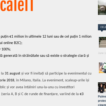
CEL
 puțin €1 milion în ultimele 12 luni sau de cel puțin 1 milion
lui online B2C);
v 100%;
June 1
lă generată în străinătate sau să existe o strategie clară și
ă la
31 august
și vor fi invitați să participe la evenimentul cu
brie 2018
, în Milano, Italia. La eveniment, scaleup-urile își
ic și vor avea întâlniri unu-la-unu cu investitori
c (seria A, B și C de runde de finanțare, variind de la
€3
Palme
proiec
cinem