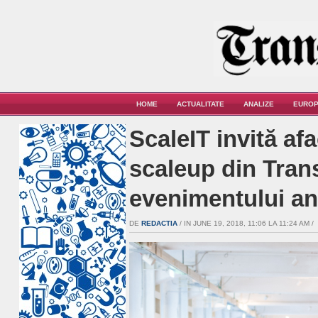
HOME
ACTUALITATE
ANALIZE
EUROP
ScaleIT invită af
scaleup din Transi
evenimentului an
DE
REDACTIA
/ IN JUNE 19, 2018, 11:06 LA 11:24 AM /