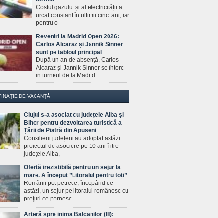
Costul gazului și al electricității a
urcat constant în ultimii cinci ani, iar
pentru o
Reveniri la Madrid Open 2026:
Carlos Alcaraz și Jannik Sinner
sunt pe tabloul principal
După un an de absență, Carlos
Alcaraz și Jannik Sinner se întorc
în turneul de la Madrid.
TINAȚIE DE VACANȚĂ
Clujul s-a asociat cu județele Alba și
Bihor pentru dezvoltarea turistică a
Țării de Piatră din Apuseni
Consilierii județeni au adoptat astăzi
proiectul de asociere pe 10 ani între
județele Alba,
Ofertă irezistibilă pentru un sejur la
mare. A început ”Litoralul pentru toți”
Românii pot petrece, începând de
astăzi, un sejur pe litoralul românesc cu
preţuri ce pornesc
Arteră spre inima Balcanilor (III):