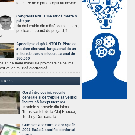
reale. Pe de o parte, copiii au nevoie
Congresul PNL. Cine strică marfa o
plăteşte
Nu daţi vrabia din mână, oameni buni,
pe cioara nebună de pe gard, îi
ră
Apocalipsa după UNTOLD. Pista de
atletism distrusă, iar gazonul de un
milion de euro e înlocuit cu unul de
180.000
pă an daunele materiale provocate de cel mai
estival de muzică electronică
ERTORIAL
Gard între vecini: regulile
generale și ce trebuie să verifici
înainte să începi lucrarea
În satele și orașele din inima
Transilvaniei, de la Cluj-Napoca,
Turda și Dej, până la
Cum scazi factura la energie în
2026 fără să sacrifici confortul
termic