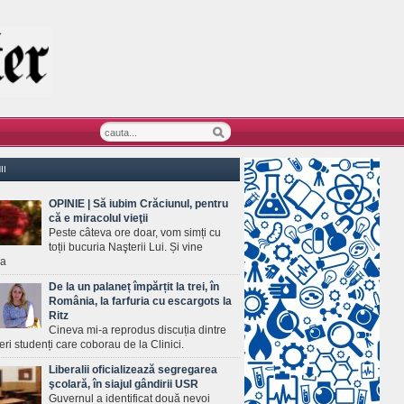
II
OPINIE | Să iubim Crăciunul, pentru
că e miracolul vieţii
Peste câteva ore doar, vom simți cu
toții bucuria Naşterii Lui. Și vine
ea
De la un palaneț împărțit la trei, în
România, la farfuria cu escargots la
Ritz
Cineva mi-a reprodus discuția dintre
ineri studenți care coborau de la Clinici.
Liberalii oficializează segregarea
şcolară, în siajul gândirii USR
Guvernul a identificat două nevoi