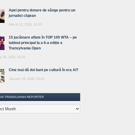
Apel pentru donare de sânge pentru un
jurnalist clujean
March 12, 2026, 10:03
15 jucătoare aflate în TOP 100 WTA – pe
tabloul principal la a 6-a ediție a
Transylvania Open
y 30, 2026, 02:01
Cine mai dă doi bani pe cultură în era AI?
January 15, 2026, 03:01
IVA TRANSILVANIA REPORTER
lvania
ter