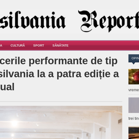
A
CULTURĂ
SPORT
SĂNĂTATE
acerile performante de tip
OPIN
lvania la a patra ediție a
ual
vrem
trei t