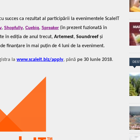
 succes ca rezultat al participării la evenimentele ScaleIT
v
,
Shopfully
,
Cuebiq
,
Spreaker
(în prezent fuzionată în
te în ediția de anul trecut,
Artemest
,
Soundreef
și
 de finanțare în mai puțin de 4 luni de la eveniment.
gistra la
www.scaleit.biz/apply
, până
pe 30 iunie 2018
.
DES