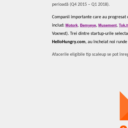
perioadă (Q4 2015 – Q1 2018).
Companii importante care au progresat cu
includ:
Motork
,
Bemyeye
,
Musement
,
Tok.t
Voxnest). Trei dintre startup-urile selecta
HelloHungry.com
, au încheiat noi runde
Afacerile eligibile tip scaleup se pot înre