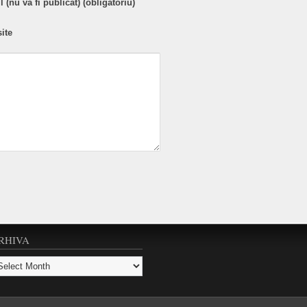
 (nu va fi publicat) (obligatoriu)
ite
RHIVA
hiva