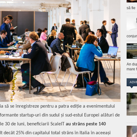
să fie
conju
An du
mare f
ADV
nia să se înregistreze pentru a patra ediție a evenimentului
rmante startup-uri din sudul și sud-estul Europei alături de
le 30 de luni, beneficiarii ScaleIT
au strâns peste 140
t decât 25% din capitalul total strâns în Italia în aceeași