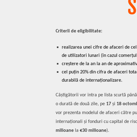
Criterii de eligibilitate:
realizarea unei cifre de afaceri de cel
de utilizatori lunari (în cazul comerțu
creștere de la an la an de aproximati
cel puțin 20% din cifra de afaceri tota
durabilă de internaționalizare.
Câștigătorii vor intra pe lista scurtă pân
o durată de două zile, pe
17
și
18 octom
vor prezenta modelul de afaceri către publ
internaționali și fonduri cu capital de ris
milioane
la
€30 milioane
).