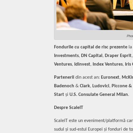
Pho
Fondurile cu capital de risc prezente
la
Investments
,
DN Capital
,
Draper Esprit
Ventures
,
Idinvest
,
Index Ventures
,
Iris
Partenerii
din acest an:
Euronext
,
McKi
Badenoch
&
Clark
,
Ludovici
,
Piccone & 
Start
și
U.S. Consulate General Milan
.
Despre ScaleIT
ScaleIT este un eveniment/platformă car
sudul și sud-estul Europei și fonduri de to