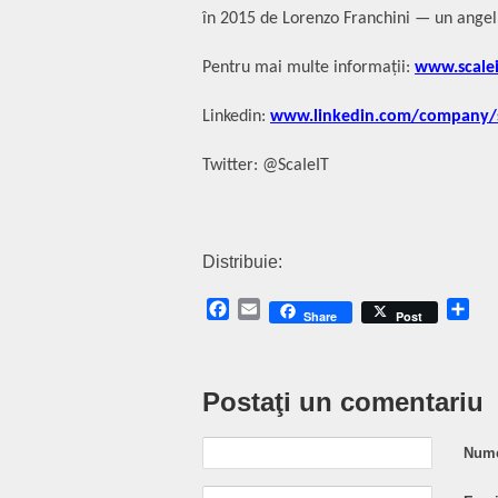
în 2015 de Lorenzo Franchini — un angel i
Pentru mai multe informații:
www.scalei
Linkedin:
www.linkedin.com/company/s
Twitter: @ScaIeIT
Distribuie:
Facebook
Email
Sh
Share
Post
Postaţi un comentariu
Nume