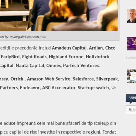
tos by: www.gabrielezanon.com
 edițiile precedente includ
Amadeus Capital
,
Ardian
,
Cisco
,
EarlyBird
,
Eight Roads
,
Highland Europe
,
Holtzbrinck
Januar
 Capital
,
Nauta Capital
,
Omnes
,
Partech Ventures
.
nsey
,
Orrick
,
Amazon Web Service
,
Salesforce
,
Silverpeak
,
Partners,
Endeavor
,
ABC Accelerator, Startups.watch, U-
ARH
Arhiva
Transi
Repor
e aduce împreună cele mai bune afaceri de tip scaleup din
p cu capital de risc
investite în respectivele regiuni. Fondat