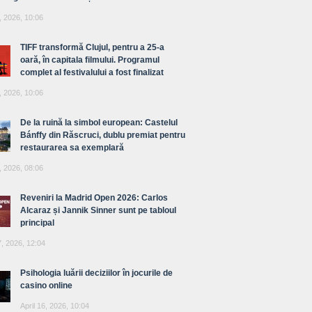
, 2026, 10:06
TIFF transformă Clujul, pentru a 25-a
oară, în capitala filmului. Programul
complet al festivalului a fost finalizat
, 2026, 10:06
De la ruină la simbol european: Castelul
Bánffy din Răscruci, dublu premiat pentru
restaurarea sa exemplară
, 2026, 08:06
Reveniri la Madrid Open 2026: Carlos
Alcaraz și Jannik Sinner sunt pe tabloul
principal
7, 2026, 12:04
Psihologia luării deciziilor în jocurile de
casino online
April 16, 2026, 10:04