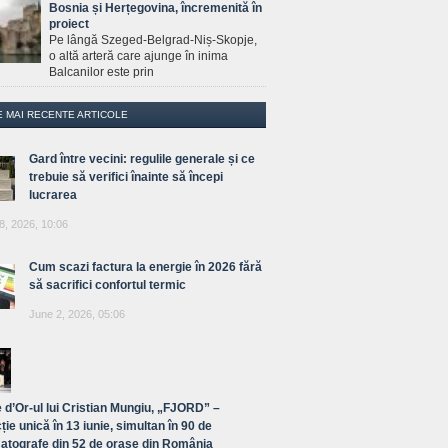
Bosnia și Herțegovina, încremenită în
proiect
Pe lângă Szeged-Belgrad-Niș-Skopje,
o altă arteră care ajunge în inima
Balcanilor este prin
E MAI RECENTE ARTICOLE
Gard între vecini: regulile generale și ce
trebuie să verifici înainte să începi
lucrarea
8, 2026, 10:06
Cum scazi factura la energie în 2026 fără
să sacrifici confortul termic
June 2, 2026, 05:06
 d’Or-ul lui Cristian Mungiu, „FJORD” –
ție unică în 13 iunie, simultan în 90 de
atografe din 52 de orașe din România