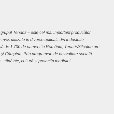
grupul Tenaris – este cel mai important produc
ă
tor
mici, utilizate în diverse aplica
ț
ii din industriile
p
ă
de 1.700 de oameni în România, TenarisSilcotub are
i
ș
i Câmpina. Prin programele de dezvoltare social
ă
,
e, s
ă
n
ă
tate, cultur
ă
ș
i protec
ț
ia mediului.
are