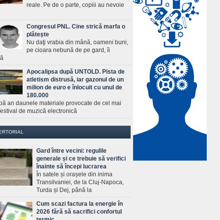
reale. Pe de o parte, copiii au nevoie
Congresul PNL. Cine strică marfa o
plăteşte
Nu daţi vrabia din mână, oameni buni,
pe cioara nebună de pe gard, îi
ră
Apocalipsa după UNTOLD. Pista de
atletism distrusă, iar gazonul de un
milion de euro e înlocuit cu unul de
180.000
pă an daunele materiale provocate de cel mai
estival de muzică electronică
ERTORIAL
Gard între vecini: regulile
generale și ce trebuie să verifici
înainte să începi lucrarea
În satele și orașele din inima
Transilvaniei, de la Cluj-Napoca,
Turda și Dej, până la
Cum scazi factura la energie în
2026 fără să sacrifici confortul
termic