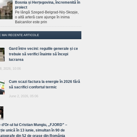
Bosnia și Herțegovina, încremenită în
proiect
Pe lângă Szeged-Belgrad-Niș-Skopje,
o altă arteră care ajunge în inima
Balcanilor este prin
E MAI RECENTE ARTICOLE
Gard între vecini: regulile generale și ce
trebuie să verifici înainte să începi
lucrarea
8, 2026, 10:06
Cum scazi factura la energie în 2026 fără
să sacrifici confortul termic
June 2, 2026, 05:06
 d’Or-ul lui Cristian Mungiu, „FJORD” –
ție unică în 13 iunie, simultan în 90 de
atografe din 52 de orașe din România