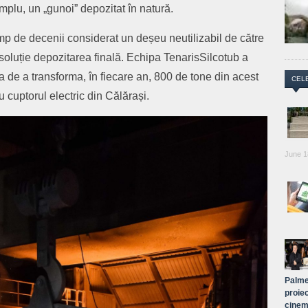
mplu, un „gunoi” depozitat în natură.
mp de decenii considerat un deșeu neutilizabil de către
soluție depozitarea finală. Echipa TenarisSilcotub a
ia de a transforma, în fiecare an, 800 de tone din acest
CEL
 cuptorul electric din Călărași.
June 1
Palme
proiec
cinem