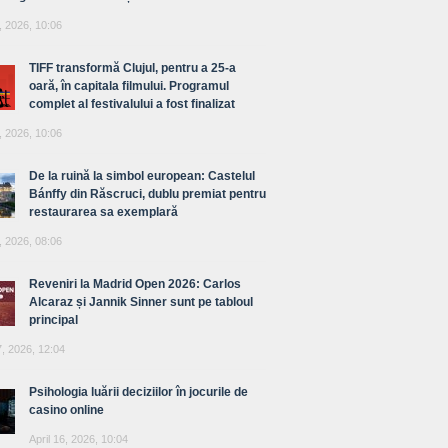
, 2026, 10:06
TIFF transformă Clujul, pentru a 25-a
oară, în capitala filmului. Programul
complet al festivalului a fost finalizat
, 2026, 10:06
De la ruină la simbol european: Castelul
Bánffy din Răscruci, dublu premiat pentru
restaurarea sa exemplară
, 2026, 08:06
Reveniri la Madrid Open 2026: Carlos
Alcaraz și Jannik Sinner sunt pe tabloul
principal
7, 2026, 12:04
Psihologia luării deciziilor în jocurile de
casino online
April 16, 2026, 10:04