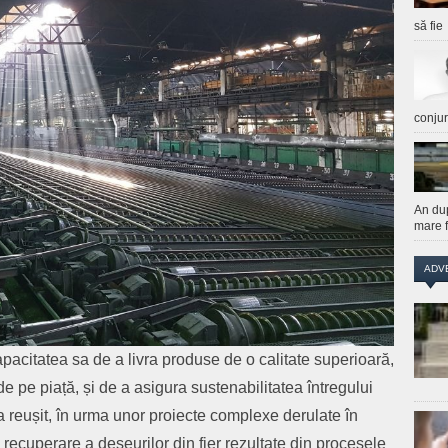
să fie
conju
An du
mare f
ADV
capacitatea sa de a livra produse de o calitate superioară,
e pe piață, și de a asigura sustenabilitatea întregului
a reușit, în urma unor proiecte complexe derulate în
 recuperare a deșeurilor din fier rezultate din procesele