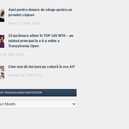
Apel pentru donare de sânge pentru un
jurnalist clujean
March 12, 2026, 10:03
15 jucătoare aflate în TOP 100 WTA – pe
tabloul principal la a 6-a ediție a
Transylvania Open
y 30, 2026, 02:01
Cine mai dă doi bani pe cultură în era AI?
January 15, 2026, 03:01
IVA TRANSILVANIA REPORTER
lvania
ter