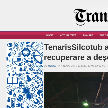
HOME
ACTUALITATE
ANALIZE
EUROP
TenarisSilcotub 
recuperare a deșe
DE
REDACTIA
/ IN AUGUST 12, 2020, 12:08 LA 12:00 P