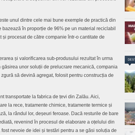
 este unul dintre cele mai bune exemple de practică din
 se bazează în proporție de 96% pe un material reciclabil
ctat și procesat de către companie într-o cantitate de
erarea și valorificarea sub-produsului rezultat în urma
DES
Prin găsirea unor soluții de prelucrare mecanică, compania
zgură să devină agregat, folosit pentru construcția de
t transportate la fabrica de țevi din Zalău. Aici,
are la rece, tratamente chimice, tratamente termice și
ză, la rândul lor, deșeuri feroase. Dacă resturile de bare
ediată, revenind în procesul de elaborare a oțelului din
a fost nevoie de idei și testări pentru a se găsi soluția de