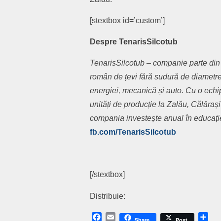
[stextbox id=’custom’]
Despre TenarisSilcotub
TenarisSilcotub – companie parte din 
român de
ț
evi f
ă
r
ă
sudur
ă
de diametre 
energiei, mecanic
ă
ș
i auto. Cu o echi
unit
ăț
i de produc
ț
ie la Zal
ă
u, C
ă
l
ă
ra
ș
compania investe
ș
te anual în educa
ț
i
fb.com/TenarisSilcotub
[/stextbox]
Distribuie:
Facebook
Email
Sh
Share
Post