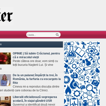
II
OPINIE | Să iubim Crăciunul, pentru
că e miracolul vieţii
Peste câteva ore doar, vom simți cu
toții bucuria Naşterii Lui. Și vine
ea
De la un palaneț împărțit la trei, în
România, la farfuria cu escargots la
Ritz
Cineva mi-a reprodus discuția dintre
ineri studenți care coborau de la Clinici.
Liberalii oficializează segregarea
şcolară, în siajul gândirii USR
Guvernul a identificat două nevoi