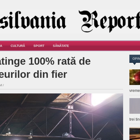
A
CULTURĂ
SPORT
SĂNĂTATE
atinge 100% rată de
OPIN
urilor din fier
M /
vrem
trei t