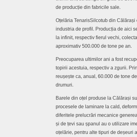
de producție din fabricile sale.
Oțelăria TenarisSilcotub din Călărași
industria de profil. Producția de aici
la infinit, respectiv fierul vechi, cole
aproximativ 500.000 de tone pe an.
Preocuparea ultimilor ani a fost recup
topirii acestuia, respectiv a zgurii. 
reușește ca, anual, 60.000 de tone de 
drumuri.
Barele din oțel produse la Călărași sun
procesele de laminare la cald, deform
diferitele prelucrări mecanice generea
și de țevi sau șpanul au o utilizare im
oțelărie, pentru alte tipuri de deșeuri 