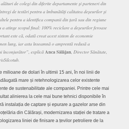
alături de colegi din diferite departamente și parteneri din
întregi de testări pentru a îmbunătăți calitatea deșeurilor și
 altele pentru a identifica companii din țară sau din regiune
u a atinge scopul final: 100% reciclare a deșeurilor feroase
portant este că, odată creat acest sistem de economie
ermen lung, iar asta înseamnă o amprentă redusă a
Anca S
ă
l
ă
jan
ui înconjurător”, explică
, Director Sănătate,
isSilcotub.
milioane de dolari în ultimii 15 ani, în noi linii de
adăugată mare și retehnologizarea celor existente
ente de sustenabilitate ale companiei. Printre cele mai
zultat alinierea la cele mai bune tehnici disponibile în
ă instalația de captare și epurare a gazelor arse din
oțelăria din Călărași, modernizarea stației de tratare a
ogizarea liniei de finisare a țevilor petroliere de la