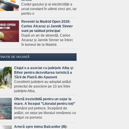
Costul gazului și al electricității a
urcat constant în ultimii cinci ani, iar
pentru o
Reveniri la Madrid Open 2026:
Carlos Alcaraz și Jannik Sinner
sunt pe tabloul principal
După un an de absență, Carlos
Alcaraz și Jannik Sinner se întorc
în turneul de la Madrid.
TINAȚIE DE VACANȚĂ
Clujul s-a asociat cu județele Alba și
Bihor pentru dezvoltarea turistică a
Țării de Piatră din Apuseni
Consilierii județeni au adoptat astăzi
proiectul de asociere pe 10 ani între
județele Alba,
Ofertă irezistibilă pentru un sejur la
mare. A început ”Litoralul pentru toți”
Românii pot petrece, începând de
astăzi, un sejur pe litoralul românesc cu
preţuri ce pornesc
Arteră spre inima Balcanilor (III):