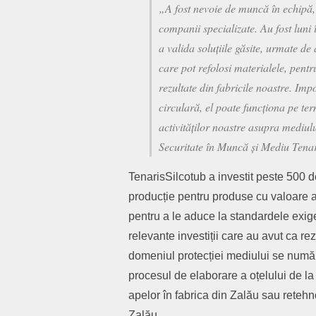
„A fost nevoie de muncă în echipă, 
companii specializate. Au fost luni 
a valida soluțiile găsite, urmate de
care pot refolosi materialele, pentr
rezultate din fabricile noastre. Im
circulară, el poate funcționa pe t
activităților noastre asupra mediul
Securitate în Muncă și Mediu Tenar
TenarisSilcotub a investit peste 500 de 
producție pentru produse cu valoare 
pentru a le aduce la standardele exig
relevante investiții care au avut ca re
domeniul protecției mediului se număr
procesul de elaborare a oțelului de la 
apelor în fabrica din Zalău sau retehnol
Zalău.