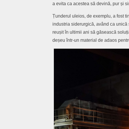
a evita ca acestea să devină, pur și si
Țunderul uleios, de exemplu, a fost ti
industria siderurgică, având ca unică 
reușit în ultimii ani să găsească soluț
deșeu într‑un material de adaos pentru