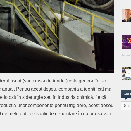
Januar
derul uscat (sau crusta de țunder) este generat într-o
e anual. Pentru acest deșeu, compania a identificat mai
ARH
te folosit în siderurgie sau în industria chimică, fie că
Arhiva
 producția unor componente pentru frigidere, acest deșeu
Transi
de metri cubi de spații de depozitare în natură salvați
Repor