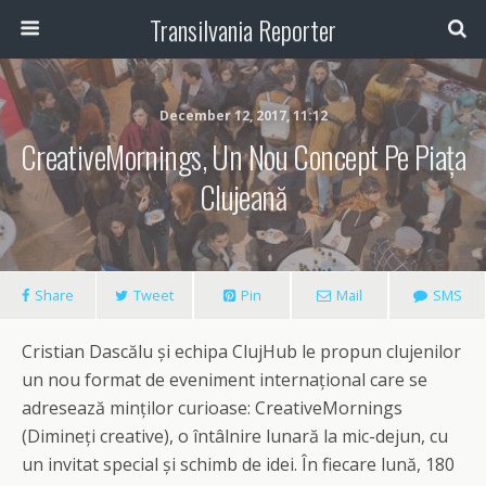
Transilvania Reporter
December 12, 2017, 11:12
CreativeMornings, Un Nou Concept Pe Piața
Clujeană
Share
Tweet
Pin
Mail
SMS
Cristian Dascălu și echipa ClujHub le propun clujenilor
un nou format de eveniment internațional care se
adresează minților curioase: CreativeMornings
(Dimineți creative), o întâlnire lunară la mic-dejun, cu
un invitat special și schimb de idei. În fiecare lună, 180