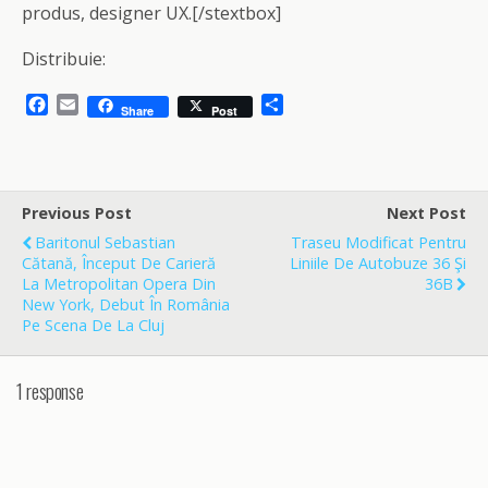
produs, designer UX.[/stextbox]
Distribuie:
F
E
S
Share
Post
a
m
h
c
a
a
e
i
r
b
l
e
o
Previous Post
Next Post
o
Baritonul Sebastian
Traseu Modificat Pentru
k
Cătană, Început De Carieră
Liniile De Autobuze 36 Şi
La Metropolitan Opera Din
36B
New York, Debut În România
Pe Scena De La Cluj
1 response