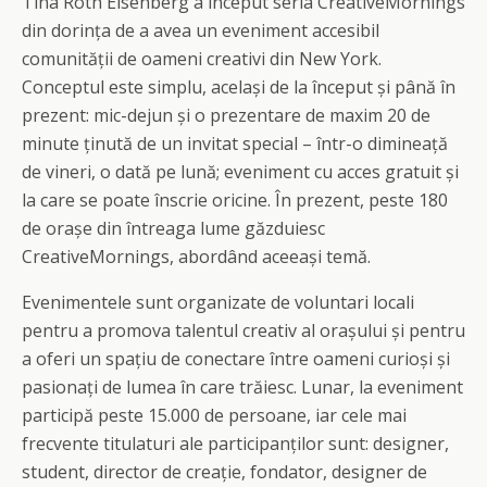
Tina Roth Eisenberg a început seria CreativeMornings
din dorința de a avea un eveniment accesibil
comunității de oameni creativi din New York.
Conceptul este simplu, același de la început și până în
prezent: mic-dejun și o prezentare de maxim 20 de
minute ținută de un invitat special – într-o dimineață
de vineri, o dată pe lună; eveniment cu acces gratuit și
la care se poate înscrie oricine. În prezent, peste 180
de orașe din întreaga lume găzduiesc
CreativeMornings, abordând aceeași temă.
Evenimentele sunt organizate de voluntari locali
pentru a promova talentul creativ al orașului și pentru
a oferi un spațiu de conectare între oameni curioși și
pasionați de lumea în care trăiesc. Lunar, la eveniment
participă peste 15.000 de persoane, iar cele mai
frecvente titulaturi ale participanților sunt: designer,
student, director de creație, fondator, designer de